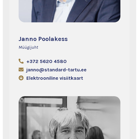
Janno Poolakess
Müügijuht
+372 5620 4580
janno@standard-tartu.ee
Elektrooniline visiitkaart