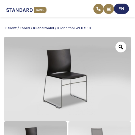
EN
Skip
Esileht
/
Toolid
/
Klienditoolid
/ Klienditool WEB 950
to
content
Zoo