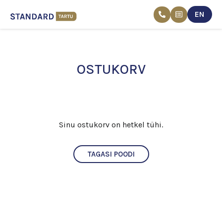
EN
Skip
to
content
OSTUKORV
Sinu ostukorv on hetkel tühi.
TAGASI POODI