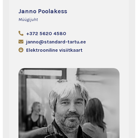
Janno Poolakess
Müügijuht
+372 5620 4580
janno@standard-tartu.ee
Elektrooniline visiitkaart