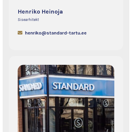
Henriko Heinoja
Sisearhitekt
henriko@standard-tartu.ee