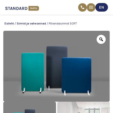
EN
Skip
Esileht
/
Sirmid ja vaheseinad
/ Põrandasirmid SOFT
to
content
Zoo