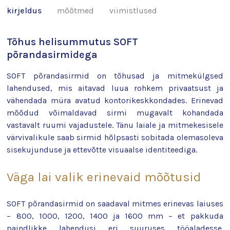
kirjeldus
mõõtmed
viimistlused
Tõhus helisummutus SOFT
põrandasirmidega
SOFT põrandasirmid on tõhusad ja mitmekülgsed
lahendused, mis aitavad luua rohkem privaatsust ja
vähendada müra avatud kontorikeskkondades. Erinevad
mõõdud võimaldavad sirmi mugavalt kohandada
vastavalt ruumi vajadustele. Tänu laiale ja mitmekesisele
värvivalikule saab sirmid hõlpsasti sobitada olemasoleva
sisekujunduse ja ettevõtte visuaalse identiteediga.
Väga lai valik erinevaid mõõtusid
SOFT põrandasirmid on saadaval mitmes erinevas laiuses
– 800, 1000, 1200, 1400 ja 1600 mm – et pakkuda
paindlikke lahendusi eri suuruses tööaladesse.