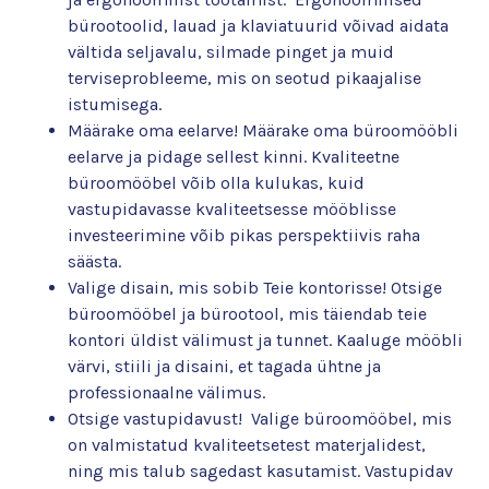
bürootoolid, lauad ja klaviatuurid võivad aidata
vältida seljavalu, silmade pinget ja muid
terviseprobleeme, mis on seotud pikaajalise
istumisega.
Määrake oma eelarve! Määrake oma büroomööbli
eelarve ja pidage sellest kinni. Kvaliteetne
büroomööbel võib olla kulukas, kuid
vastupidavasse kvaliteetsesse mööblisse
investeerimine võib pikas perspektiivis raha
säästa.
Valige disain, mis sobib Teie kontorisse! Otsige
büroomööbel ja bürootool, mis täiendab teie
kontori üldist välimust ja tunnet. Kaaluge mööbli
värvi, stiili ja disaini, et tagada ühtne ja
professionaalne välimus.
Otsige vastupidavust! Valige büroomööbel, mis
on valmistatud kvaliteetsetest materjalidest,
ning mis talub sagedast kasutamist. Vastupidav