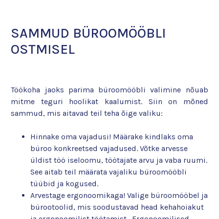
SAMMUD BÜROOMÖÖBLI
OSTMISEL
Töökoha jaoks parima büroomööbli valimine nõuab
mitme teguri hoolikat kaalumist. Siin on mõned
sammud, mis aitavad teil teha õige valiku:
Hinnake oma vajadusi! Määrake kindlaks oma
büroo konkreetsed vajadused. Võtke arvesse
üldist töö iseloomu, töötajate arvu ja vaba ruumi.
See aitab teil määrata vajaliku büroomööbli
tüübid ja kogused.
Arvestage ergonoomikaga! Valige büroomööbel ja
bürootoolid, mis soodustavad head kehahoiakut
ja ergonoomilist töötamist. Ergonoomilised