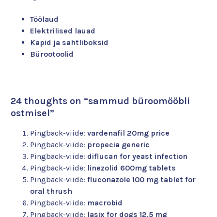
Töölaud
Elektrilised lauad
Kapid ja sahtliboksid
Bürootoolid
24 thoughts on “
sammud büroomööbli
ostmisel
”
Pingback-viide:
vardenafil 20mg price
Pingback-viide:
propecia generic
Pingback-viide:
diflucan for yeast infection
Pingback-viide:
linezolid 600mg tablets
Pingback-viide:
fluconazole 100 mg tablet for
oral thrush
Pingback-viide:
macrobid
Pingback-viide:
lasix for dogs 12.5 mg