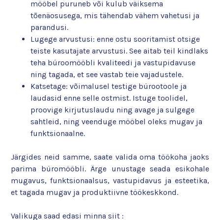
mööbel puruneb või kulub väiksema
tõenäosusega, mis tähendab vähem vahetusi ja
parandusi.
Lugege arvustusi: enne ostu sooritamist otsige
teiste kasutajate arvustusi. See aitab teil kindlaks
teha büroomööbli kvaliteedi ja vastupidavuse
ning tagada, et see vastab teie vajadustele.
Katsetage: võimalusel testige bürootoole ja
laudasid enne selle ostmist. Istuge toolidel,
proovige kirjutuslaudu ning avage ja sulgege
sahtleid, ning veenduge mööbel oleks mugav ja
funktsionaalne.
Järgides neid samme, saate valida oma töökoha jaoks
parima büromööbli. Ärge unustage seada esikohale
mugavus, funktsionaalsus, vastupidavus ja esteetika,
et tagada mugav ja produktiivne töökeskkond.
Valikuga saad edasi minna siit :