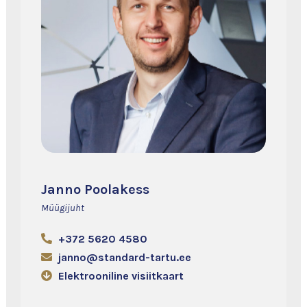
Janno Poolakess
Müügijuht
+372 5620 4580
janno@standard-tartu.ee
Elektrooniline visiitkaart