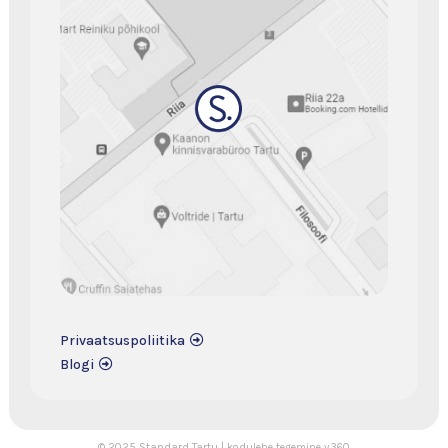
Privaatsuspoliitika
Blogi
© 2025 Standard Tartu | kodulehe tegemine
v360